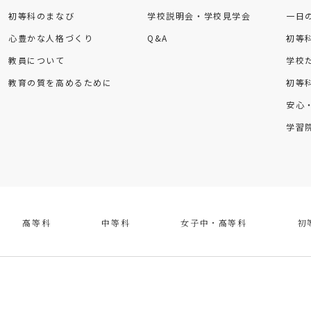
初等科のまなび
学校説明会・学校見学会
一日
心豊かな人格づくり
Q&A
初等
教員について
学校
教育の質を高めるために
初等
安心
学習
高等科
中等科
女子中・高等科
初