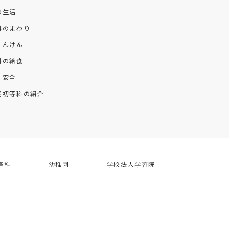
の生活
科のまわり
たんけん
科の給食
・安全
院初等科の紹介
等科
幼稚園
学校法人学習院